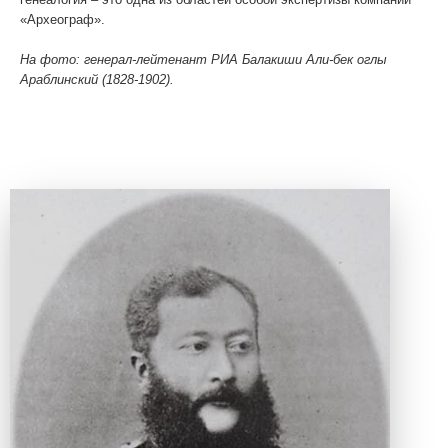
«Археограф».
На фото: генерал-лейтенант РИА Балакиши Али-бек оглы
Араблинский (1828-1902).