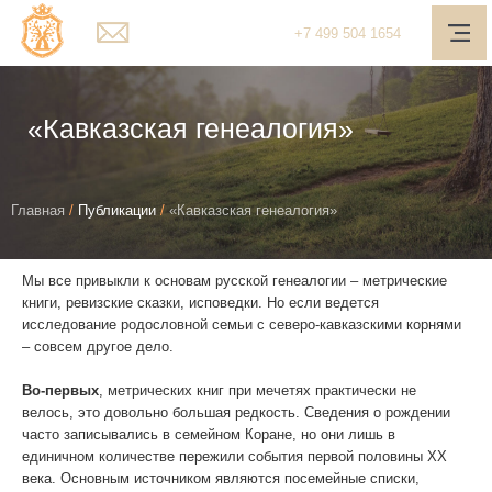
Мain page
+7
499
504 1654
О компании
Услуги
«Кавказская генеалогия»
Наш подход
You
Медиа-центр
Главная
/
Публикации
/
«Кавказская генеалогия»
are
Полезное
here
Мы все привыкли к основам русской генеалогии – метрические
Контакты
книги, ревизские сказки, исповедки. Но если ведется
исследование родословной семьи с северо-кавказскими корнями
Обратная связь
– совсем другое дело.
Во-первых
, метрических книг при мечетях практически не
Личный кабинет
велось, это довольно большая редкость. Сведения о рождении
часто записывались в семейном Коране, но они лишь в
Поиск
единичном количестве пережили события первой половины XX
века. Основным источником являются посемейные списки,
Telegram