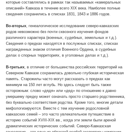
которые составлялись в рамках так называемых «камеральных
описаний» Кавказа в течение всего XIX века. Наиболее полные
WhatsApp
сведения сохранились в списках 1831, 1843 и 1886 годов.
Во-вторых
, генеалогическое исследование северо-кавказских
родов невозможно без почти сквозного изучения фондов
различного характера (военных, судебных, земельных и т.д.).
Сведения о предках находятся в послужных списках, списках
награжденных знаком отличия Военного Ордена, в судебных
делах о спорных территориях, в уголовных делах и т.д.).
В-третьих
, в отличие от большинства российских территорий на
Северном Кавказе сохранилась довольно глубокая историческая
память. Старожилы часто могут рассказать о предках как
минимум на 150 лет вглубь. Но здесь следует быть также
осторожным: слово «дядя» или «дед» по отношению к давно
умершему предку может означать просто старшего родственника,
без буквально соответствия родства. Кроме того, многие детали
мифологизируются. Вместе с тем изучение родословной
кавказских семей – это часто увлекательное путешествие в
историю событий XVIII-XIX вв., когда эти земли были ареной
драматических исторических событий. Северо-Кавказская
генеалогия – это одна из областей особой экспертизы компании