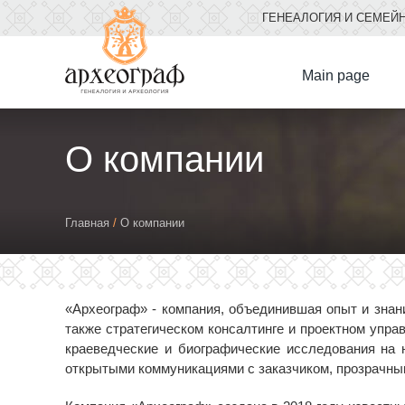
ГЕНЕАЛОГИЯ И СЕМЕЙ
Мain page
О компании
You
Главная
/
О компании
are
here
«Археограф» - компания, объединившая опыт и знани
также стратегическом консалтинге и проектном упра
краеведческие и биографические исследования на н
открытыми коммуникациями с заказчиком, прозрачны