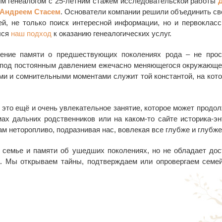
ым генеалогом с 25-летним стажем исследовательской работы
Андреем Стасем
. Основатели компании решили объединить сво
ией, не только поиск интересной информации, но и первоклас
лся
наш подход
к оказанию генеалогических услуг.
нение памяти о предшествующих поколениях рода – не прос
 под постоянным давлением ежечасно меняющегося окружающег
ми и сомнительными моментами служит той константой, на кот
 это ещё и очень увлекательное занятие, которое может продолж
ах дальних родственников или на каком-то сайте историка-эн
 неторопливо, подразнивая нас, вовлекая все глубже и глубже 
е семье и памяти об ушедших поколениях, но не обладает до
а. Мы открываем тайны, подтверждаем или опровергаем семе