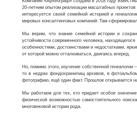
Компания «Археограф» создана в 2018 году известн
20-летним опытом реализации масштабных проектов
интересуется своей семейной историей и генеалог
мировых консалтинговых компаний. Там сформирова
Мы верим, что знание семейной истории и сохра
устойчивости современного человека, находящегося
особенностями, достоинствами и недостатками, ярки
от которой можно отталкиваться, двигаясь вперед.
Но, помимо этого, изучение собственной генеалогии –
то в недрах фондохранилищ архивов, в фотоальбом
фотографию, ещё один факт. Прошлое открывается нам
Мы работаем для тех, кто придает особое значени
физической возможностью самостоятельного поиск
многовековой истории рода.