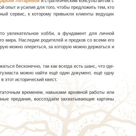
Дарьей Лотаревой
и стратегическим консультантом с
й опыт и усилия для того, чтобы предложить тем, кто
сный сервис, к которому привыкли клиенты ведущих
то увлекательное хобби, а фундамент для личной
о мира. Наследие родителей и предков со всеми его
орую можно опереться, за которую можно держаться и
аться бесконечно, так как всегда есть шанс, что где-
тузиаста можно найти ещё один документ, ещё одну
в этот исторический квест.
статочным временем, навыками архивной работы или
йные предания, воссоздаём захватывающие картины