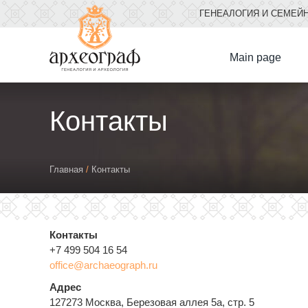
ГЕНЕАЛОГИЯ И СЕМЕЙ
Мain page
Контакты
You
Главная
/
Контакты
are
here
Контакты
+7 499 504 16 54
office@archaeograph.ru
Адрес
127273 Москва, Березовая аллея 5а, стр. 5