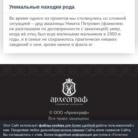
Уникальные находки рода
Во время одного из проектов мы столкнулись со сложной
ситуацией – дед заказчицы Никита Петрович (фамилию
не разглашаем по договоренности с заказчицей) умер,
когда её отец был еще маленьким мальчиком в 1950-е
годы, и в семье не сохранилось практически никаких
сведений о нем, кроме имени и факта ег
© ООО «Археограф»
Все права защищены.
Этот Сайт использует
файлы cookies
для более удобной работы пользователей с
© Tourism and Hospitality Center
ним. Продолжая любое дальнейшее использование Сайта и/или сервисов Сайта,
Satkinsky district
Вы соглашаетесь с этим. Более подробная информация доступна в
«Политике
All rights reserved.