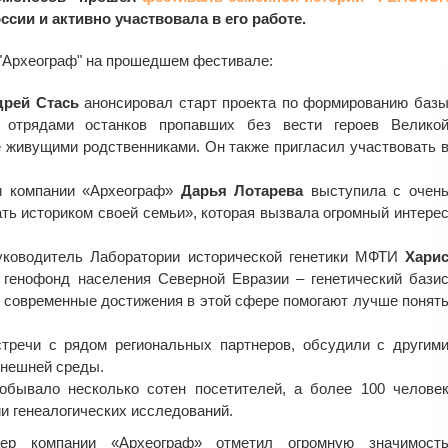
ссии и активно участвовала в его работе.
"Археограф" на прошедшем фестивале:
дрей Стась
анонсировал старт проекта по формированию баз
 отрядами останков пропавших без вести героев Велико
е живущими родственниками. Он также пригласил участвовать 
ии компании «Археограф»
Дарья Лотарева
выступила с очен
ать историком своей семьи», которая вызвала огромный интере
руководитель Лаборатории исторической генетики МФТИ
Хари
генофонд населения Северной Евразии – генетический бази
ак современные достижения в этой сфере помогают лучше понят
тречи с рядом региональных партнеров, обсудили с другим
внешней среды.
обывало несколько сотен посетителей, а более 100 челове
и генеалогических исследований.
ер компании «Археограф» отметил огромную значимост