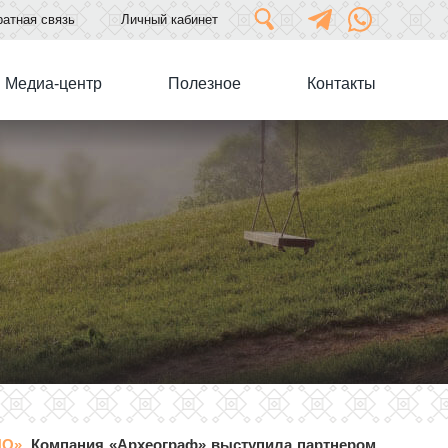
атная связь
Личный кабинет
Медиа-центр
Полезное
Контакты
ПО»
. Компания «Археограф» выступила партнером