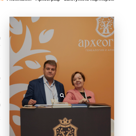
ы
й
в
ь
с
с
с
ь
и
к
ь