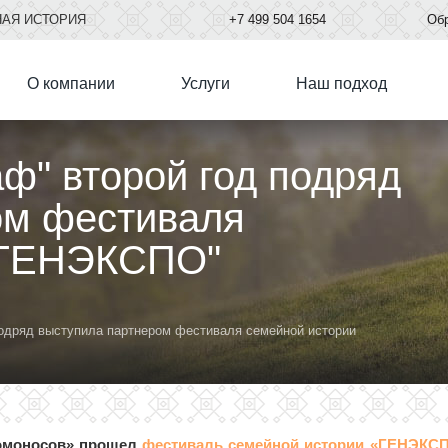
НАЯ ИСТОРИЯ
+7
499
504 1654
Обр
О компании
Услуги
Наш подход
ф" второй год подряд
ом фестиваля
"ГЕНЭКСПО"
подряд выступила партнером фестиваля семейной истории
«Ломоносов» прошел
фестиваль семейной истории «ГЕНЭКС