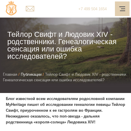
Мain page
+7
499
504 1654
О компании
Услуги
Тейлор Свифт и Людовик XIV -
родственники. Генеалогическая
Наш подход
сенсация или ошибка
исследователей?
Медиа-центр
Полезное
You
Главная
/
Публикации
/
Тейлор Свифт и Людовик XIV - родственники.
Контакты
Генеалогическая сенсация или ошибка исследователей?
are
here
Обратная связь
Блог известной всем исследователям родословной компании
Личный кабинет
MyHeritage пишет об исследовании генеалогии певицы Тейлор
Свифт, приуроченном к ее гастролям во Франции.
Неожиданно оказалось, что поп-звезда - дальняя
Поиск
родственница «короля-солнца» Людовика XIV!
Telegram