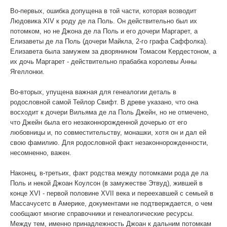
Во-первых, ошибка допущена в той части, которая возводит
Людовика XIV к роду де ла Поль. Он действительно был их
потомком, но не Джона де ла Поль и его дочери Маргарет, а
Елизаветы де ла Поль (дочери Майкла, 2-го графа Саффолка).
Елизавета была замужем за дворянином Томасом Кердестоном, а
их дочь Маргарет - действительно прабабка королевы Анны
Ягеллонки.
Во-вторых, упущена важная для генеалогии деталь в
родословной самой Тейлор Свифт. В древе указано, что она
восходит к дочери Вильяма де ла Поль Джейн, но не отмечено,
что Джейн была его незаконнорожденной дочерью от его
любовницы и, по совместительству, монашки, хотя он и дал ей
свою фамилию. Для родословной факт незаконнорожденности,
несомненно, важен.
Наконец, в-третьих, факт родства между потомками рода де ла
Поль и некой Джоан Коулсон (в замужестве Этвуд), жившей в
конце XVI - первой половине XVII века и переехавшей с семьей в
Массачусетс в Америке, документами не подтверждается, о чем
сообщают многие справочники и генеалогические ресурсы.
Между тем, именно принадлежность Джоан к дальним потомкам