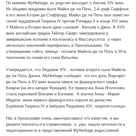
По мнению MyHeritage, их родство восходит к Англии XIV века.
Их общими предками были Майкл де ла Поль, 2-й граф Саффолк,
WhatsApp
и его жена Кэтрин де Стаффорд. Майкл де ла Поль был известен
своей поддержкой Генриха IV против Ричарда II в конце XIV века.
У Майкла и Кэтрин было двое сыновей - Вильям и Джон. В XVII
веке английские предки Тейлор Свифт эмигрировали в
американские колонии и поселились в Массачусетсе, а через
несколько поколений перебрались в Пенсильванию. По
утверждению сайта, певица - потомок Майкла де ла Поль в 20-м
поколении по линии его сына Вильяма.
Утверждается, что Людовик XIV - потомок второго сына Майкла
де ла Поль Джона. MyHeritage сообщает, что его дочь Маргарет
де ла Поль в XV веке вышла замуж за французского графа
Беарна (на юго-западе Франции). Ее правнучка Анна Ягеллонка
стала королевой Венгрии и Богемии. А внучка Анны - Мария
Медичи, жена первого французского короля из династии
Бурбонов Генриха IV и бабушка Людовика XIV, «короля-солнца».
Нас в Археографе очень заинтересовало это известие, и мы
решили покопаться в справочниках, и, увы, нашли неточности и
недосказанности в представленной MyHeritage родословной.