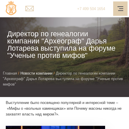
Мain page
+7
499
504 1654
О компании
Услуги
Директор по генеалогии
компании "Археограф" Дарья
Наш подход
Лотарева выступила на форуме
"Ученые против мифов"
Медиа-центр
Полезное
You
Главная
/
Новости компании
/
Директор по генеалогии компании
Контакты
"Археограф" Дарья Лотарева выступила на форуме "Ученые против
are
мифов"
here
Обратная связь
Личный кабинет
Выступление было посвящено популярной и интересной теме –
«Мифы о «вольных каменщиках» или Почему масоны никогда не
захватят власть над миром?».
Поиск
Telegram