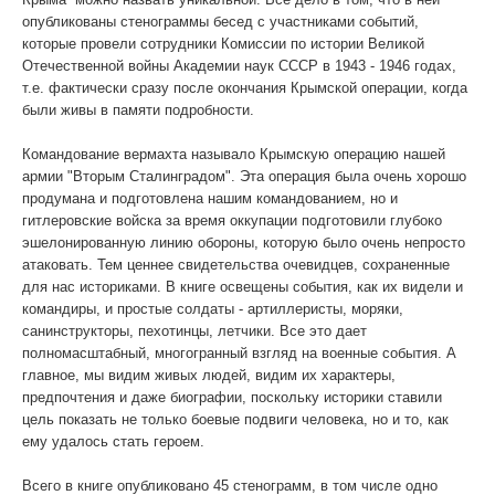
опубликованы стенограммы бесед с участниками событий,
WhatsApp
которые провели сотрудники Комиссии по истории Великой
Отечественной войны Академии наук СССР в 1943 - 1946 годах,
т.е. фактически сразу после окончания Крымской операции, когда
были живы в памяти подробности.
Командование вермахта называло Крымскую операцию нашей
армии "Вторым Сталинградом". Эта операция была очень хорошо
продумана и подготовлена нашим командованием, но и
гитлеровские войска за время оккупации подготовили глубоко
эшелонированную линию обороны, которую было очень непросто
атаковать. Тем ценнее свидетельства очевидцев, сохраненные
для нас историками. В книге освещены события, как их видели и
командиры, и простые солдаты - артиллеристы, моряки,
санинструкторы, пехотинцы, летчики. Все это дает
полномасштабный, многогранный взгляд на военные события. А
главное, мы видим живых людей, видим их характеры,
предпочтения и даже биографии, поскольку историки ставили
цель показать не только боевые подвиги человека, но и то, как
ему удалось стать героем.
Всего в книге опубликовано 45 стенограмм, в том числе одно