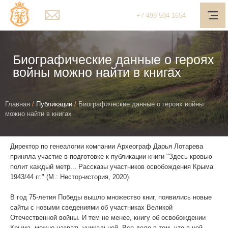
Мain page
+7
499
504 1654
О компании
Услуги
Биографические данные о героях
войны можно найти в книгах
Наш подход
Медиа-центр
You
Главная
/
Публикации
/
Биографические данные о героях войны
можно найти в книгах
Полезное
are
here
Контакты
Директор по генеалогии компании Археограф Дарья Лотарева
приняла участие в подготовке к публикации книги "Здесь кровью
Обратная связь
полит каждый метр... Рассказы участников освобождения Крыма
1943/44 гг." (М.: Нестор-история, 2020).
Личный кабинет
В год 75-летия Победы вышло множество книг, появились новые
Поиск
сайты с новыми сведениями об участниках Великой
Отечественной войны. И тем не менее, книгу об освобождении
Telegram
Крыма можно назвать уникальной. Все дело в том, что в ней