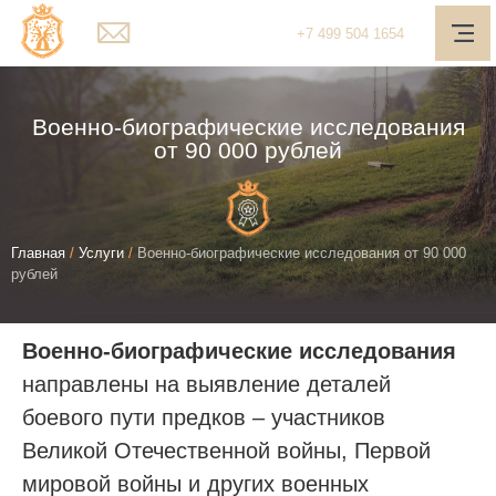
Главная
+7
499
504 1654
О компании
Услуги
Военно-биографические исследования
от 90 000 рублей
Наш подход
Медиа-центр
Вы
Главная
/
Услуги
/
Военно-биографические исследования от 90 000
Полезное
рублей
здесь
Контакты
Военно-биографические исследования
Обратная связь
направлены на выявление деталей
Личный кабинет
боевого пути предков – участников
Поиск
Великой Отечественной войны, Первой
мировой войны и других военных
Telegram