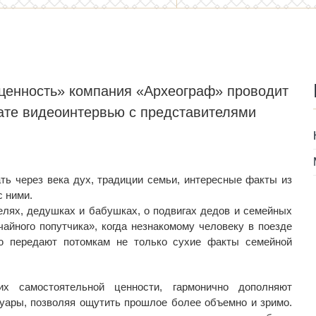
 ценность» компания «Археограф» проводит
ате видеоинтервью c представителями
ь через века дух, традиции семьи, интересные факты из
с ними.
елях, дедушках и бабушках, о подвигах дедов и семейных
айного попутчика», когда незнакомому человеку в поезде
ю передают потомкам не только сухие факты семейной
х самостоятельной ценности, гармонично дополняют
муары, позволяя ощутить прошлое более объемно и зримо.