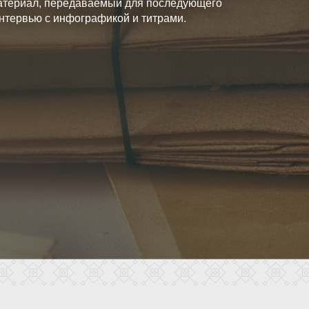
атериал, передаваемый для последующего
нтервью с инфографикой и титрами.