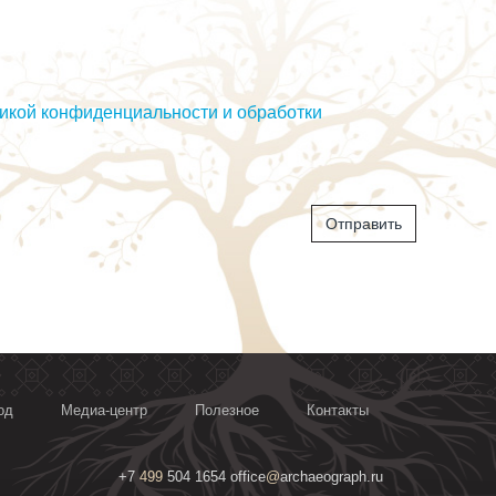
Телефон
икой конфиденциальности и обработки
Отправить
од
Медиа-центр
Полезное
Контакты
+7
499
504 1654 office
@
archaeograph.ru