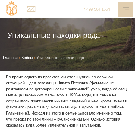
Главная
+7
499
504 1654
О компании
Услуги
Уникальные находки рода
Наш подход
Вы
Медиа-центр
Главная
/
Кейсы
/
Уникальные находки рода
здесь
Полезное
Во время одного из проектов мы столкнулись со сложной
Контакты
ситуацией – дед заказчицы Никита Петрович (фамилию не
разглашаем по договоренности с заказчицей) умер, когда её отец
Обратная связь
был еще маленьким мальчиком в 1950-е годы, и в семье не
сохранилось практически никаких сведений о нем, кроме имени и
факта его брака с бабушкой заказчицы в одном из сел в районе
Личный кабинет
Гулькевичей. Исходя из этого в семье бытовало мнение о том,
что предки по этой линии – кубанские казаки. Однако история
Поиск
оказалась куда более увлекательной и запутанной.
Telegram