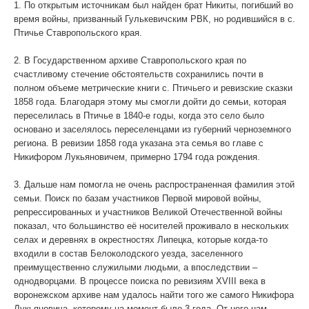
1. По открытым источникам был найден брат Никиты, погибший во
время войны, призванный Гулькевичским РВК, но родившийся в с.
WhatsApp
Птичье Ставропольского края.
2. В Государственном архиве Ставропольского края по
счастливому стечение обстоятельств сохранились почти в
полном объеме метрические книги с. Птичьего и ревизские сказки
1858 года. Благодаря этому мы смогли дойти до семьи, которая
переселилась в Птичье в 1840-е годы, когда это село было
основано и заселялось переселенцами из губерний черноземного
региона. В ревизии 1858 года указана эта семья во главе с
Никифором Лукьяновичем, примерно 1794 года рождения.
3. Дальше нам помогла не очень распространенная фамилия этой
семьи. Поиск по базам участников Первой мировой войны,
репрессированных и участников Великой Отечественной войны
показал, что большинство её носителей проживало в нескольких
селах и деревнях в окрестностях Липецка, которые когда-то
входили в состав Белоколодского уезда, заселенного
преимущественно служилыми людьми, а впоследствии –
однодворцами. В процессе поиска по ревизиям XVIII века в
воронежском архиве нам удалось найти того же самого Никифора
Лукьяновича, которому на момент было 3 года. От него нам