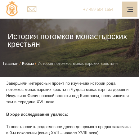
Главная
+7
499
504 1654
О компании
Услуги
История потомков монастырских
крестьян
Наш подход
Медиа-центр
Вы
Главная
/
Кейсы
/
История потомков монастырских крестьян
Полезное
здесь
Завершили интересный проект по изучению истории рода
Контакты
потомков монастырских крестьян Чудова монастыря из деревни
Никулкино Филипповской волости под Киржачем, поселившихся
Обратная связь
там в середине XVII века.
Личный кабинет
В ходе исследования удалось:
Поиск
1) восстановить родословное древо до прямого предка заказчика
в 9-м поколении (конец XVII – начало XVIII века);
Telegram