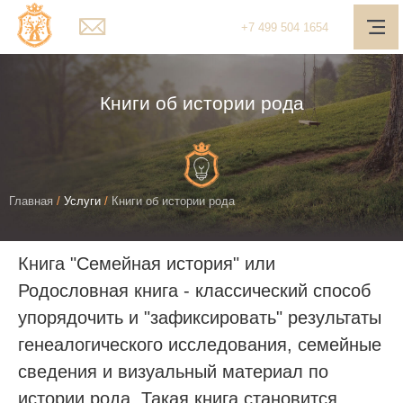
Главная
+7
499
504 1654
О компании
Услуги
Книги об истории рода
Наш подход
Медиа-центр
Вы
Главная
/
Услуги
/
Книги об истории рода
Полезное
здесь
Контакты
Книга "Семейная история" или
Обратная связь
Родословная книга - классический способ
упорядочить и "зафиксировать" результаты
Личный кабинет
генеалогического исследования, семейные
Поиск
сведения и визуальный материал по
истории рода. Такая книга становится
Telegram